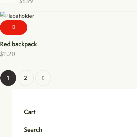
$
12.99
$
6.99
Red backpack
$
11.20
1
→
2
Cart
Search