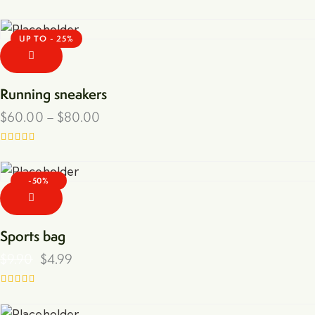
UP TO
- 25%
Running sneakers
$
60.00
–
$
80.00
Rated
5.00
out of 5
-50%
Sports bag
$
9.90
$
4.99
Rated
4.00