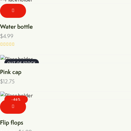
out of 5
Water bottle
$
4.99
Rated
5.00
out of 5
OUT OF STOCK
Pink cap
$
12.75
-46%
Flip flops