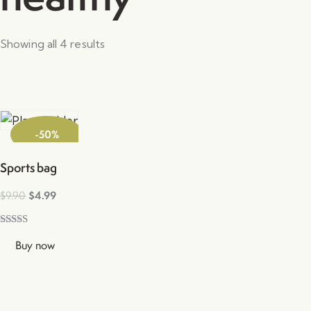
Showing all 4 results
-50%
Sports bag
$
9.90
$
4.99
Rated
Buy now
4.00
out of 5