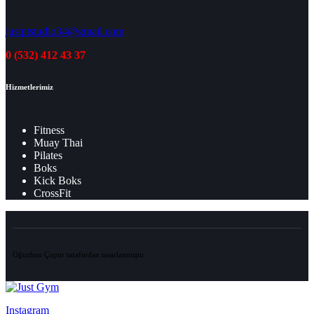
justptstudio34@gmail.com
0 (532) 412 43 37
Hizmetlerimiz
Fitness
Muay Thai
Pilates
Boks
Kick Boks
CrossFit
Oğuzhan Çopur tarafından tasarlanmıştır
Instagram