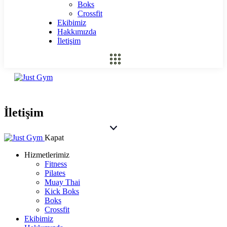
Boks
Crossfit
Ekibimiz
Hakkımızda
İletişim
İletişim
Kapat
Hizmetlerimiz
Fitness
Pilates
Muay Thai
Kick Boks
Boks
Crossfit
Ekibimiz