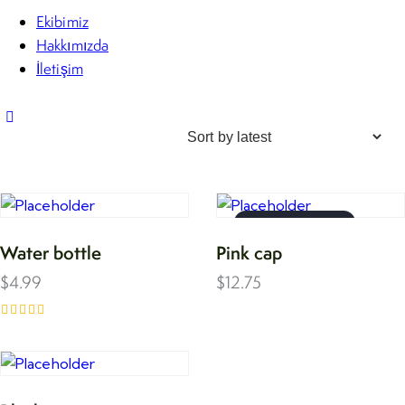
Ekibimiz
Hakkımızda
İletişim
Showing all 3 results
OUT OF STOCK
Water bottle
Pink cap
$
4.99
$
12.75
Rated
5.00
out of 5