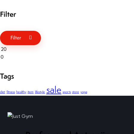
Filter
Filter
Tags
sale
diet
fitness
healthy
item
lifestyle
sports
store
yoga