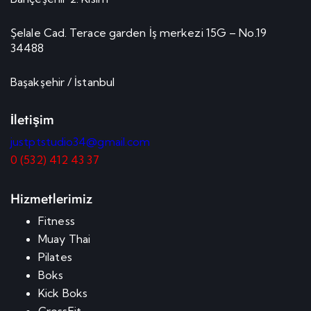
Şelale Cad. Terace garden İş merkezi 15G – No.19
34488
Başakşehir / İstanbul
İletişim
justptstudio34@gmail.com
0 (532) 412 43 37
Hizmetlerimiz
Fitness
Muay Thai
Pilates
Boks
Kick Boks