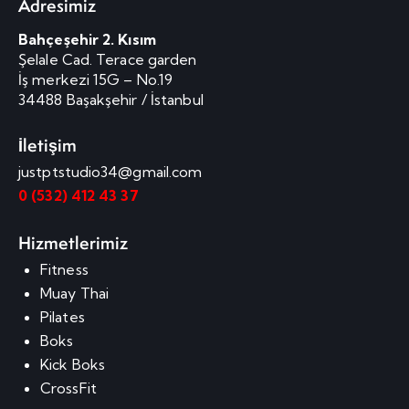
Adresimiz
Bahçeşehir 2. Kısım
Şelale Cad. Terace garden
İş merkezi 15G – No.19
34488 Başakşehir / İstanbul
İletişim
justptstudio34@gmail.com
0 (532) 412 43 37
Hizmetlerimiz
Fitness
Muay Thai
Pilates
Boks
Kick Boks
CrossFit