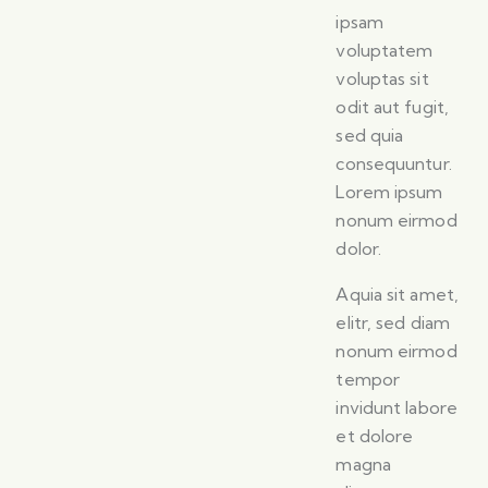
ipsam
voluptatem
voluptas sit
odit aut fugit,
sed quia
consequuntur.
Lorem ipsum
nonum eirmod
dolor.
Aquia sit amet,
elitr, sed diam
nonum eirmod
tempor
invidunt labore
et dolore
magna