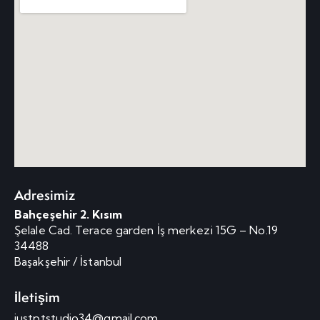
Adresimiz
Bahçeşehir 2. Kısım
Şelale Cad. Terace garden İş merkezi 15G – No.19
34488
Başakşehir / İstanbul
İletişim
justptstudio34@gmail.com