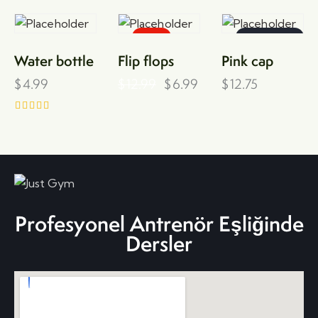
-46%
OUT OF
STOCK
Water bottle
Flip flops
Pink cap
$
4.99
$
12.99
$
6.99
$
12.75
Rated
5.00
out of 5
Profesyonel Antrenör Eşliğinde
Dersler