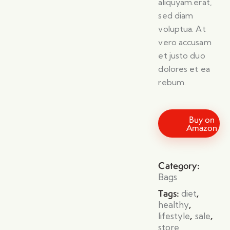
aliquyam.erat,
sed diam
voluptua. At
vero accusam
et justo duo
dolores et ea
rebum.
Buy on
Amazon
Category:
Bags
Tags:
,
diet
,
healthy
,
,
lifestyle
sale
store