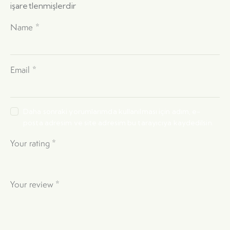
işaretlenmişlerdir
Name
*
Email
*
Daha sonraki yorumlarımda kullanılması için adım, e-
posta adresim ve site adresim bu tarayıcıya kaydedilsin.
Your rating
*
Your review
*