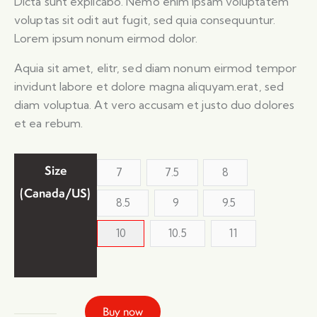
Dicta sunt explicabo. Nemo enim ipsam voluptatem
rating
voluptas sit odit aut fugit, sed quia consequuntur.
Lorem ipsum nonum eirmod dolor.
Aquia sit amet, elitr, sed diam nonum eirmod tempor
invidunt labore et dolore magna aliquyam.erat, sed
diam voluptua. At vero accusam et justo duo dolores
et ea rebum.
Size
7
7.5
8
(Canada/US)
8.5
9
9.5
10
10.5
11
Buy now