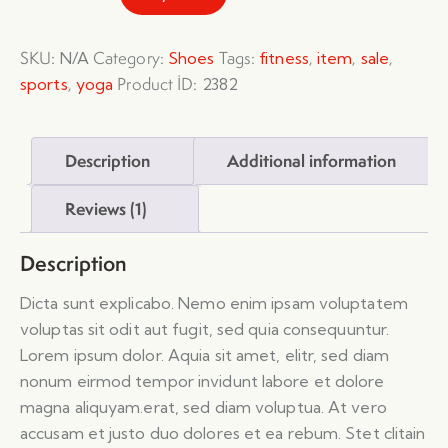
SKU:
Category:
Tags:
,
,
,
N/A
Shoes
fitness
item
sale
,
Product ID:
sports
yoga
2382
Description
Additional information
Reviews (1)
Description
Dicta sunt explicabo. Nemo enim ipsam voluptatem
voluptas sit odit aut fugit, sed quia consequuntur.
Lorem ipsum dolor. Aquia sit amet, elitr, sed diam
nonum eirmod tempor invidunt labore et dolore
magna aliquyam.erat, sed diam voluptua. At vero
accusam et justo duo dolores et ea rebum. Stet clitain