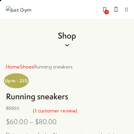
Kapat
0
Shop
Home
Shoes
Running sneakers
Up to
- 25%
Running sneakers
(
1
customer review)
Rated
1
5.00
$
60.00
–
$
80.00
out of 5
based on
customer