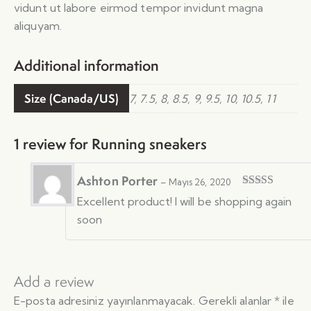
vidunt ut labore eirmod tempor invidunt magna
aliquyam.
Additional information
Size (Canada/US)
7, 7.5, 8, 8.5, 9, 9.5, 10, 10.5, 11
1 review for
Running sneakers
Ashton Porter
–
Mayıs 26, 2020
Rated
5
out
Excellent product! I will be shopping again
of 5
soon
Add a review
E-posta adresiniz yayınlanmayacak.
Gerekli alanlar
*
ile