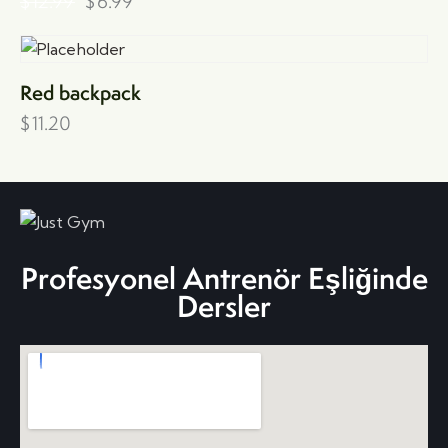
$
12.99
$
6.99
Red backpack
$
11.20
Profesyonel Antrenör Eşliğinde
Dersler