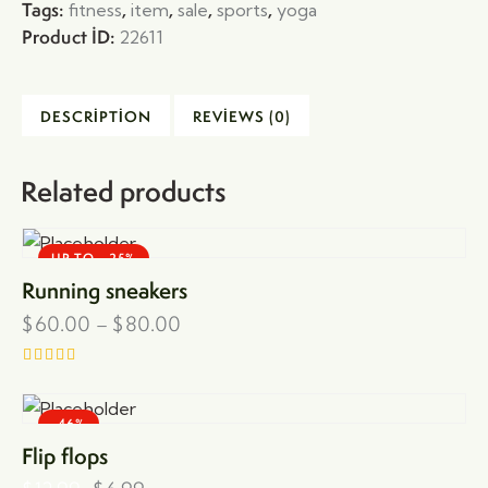
Tags:
,
,
,
,
fitness
item
sale
sports
yoga
Product ID:
22611
DESCRIPTION
REVIEWS (0)
Related products
UP TO
- 25%
Running sneakers
$
60.00
–
$
80.00
Rated
5.00
out of 5
-46%
Flip flops