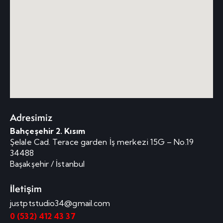
Adresimiz
Bahçeşehir 2. Kısım
Şelale Cad. Terace garden İş merkezi 15G – No.19
34488
Başakşehir / İstanbul
İletişim
justptstudio34@gmail.com
0 (532) 412 43 37