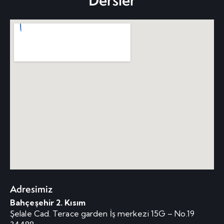
Dersler
Adresimiz
Bahçeşehir 2. Kısım
Şelale Cad. Terace garden İş merkezi 15G – No.19