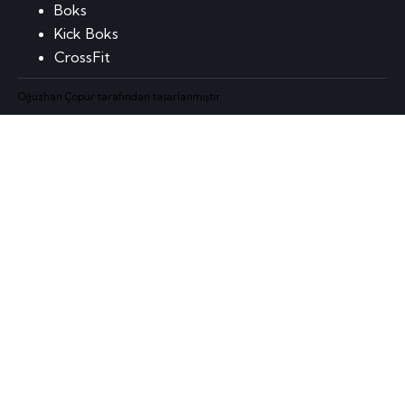
Boks
Kick Boks
CrossFit
Oğuzhan Çopur tarafından tasarlanmıştır