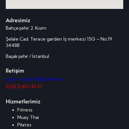
Adresimiz
Bahçeşehir 2. Kısım
Şelale Cad. Terace garden İş merkezi 15G – No.19
34488
Başakşehir / İstanbul
İletişim
justptstudio34@gmail.com
0 (532) 412 43 37
Hizmetlerimiz
Fitness
Muay Thai
Pilates