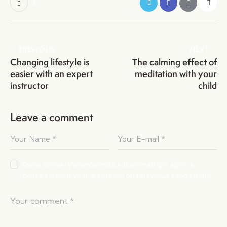
0
PREVIOUS
NEXT
Changing lifestyle is
The calming effect of
easier with an expert
meditation with your
instructor
child
Leave a comment
Daha sonraki yorumlarımda kullanılması için adım, e-
posta adresim ve site adresim bu tarayıcıya kaydedilsin.