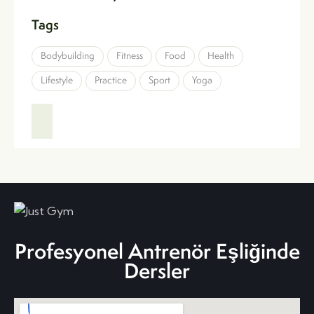
Tags
Bodybuilding
Fitness
Food
Health
Lifestyle
Practice
Sport
Yoga
Profesyonel Antrenör Eşliğinde
Dersler