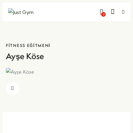
Kapat
0
FITNESS EĞITMENI
Ayşe Köse