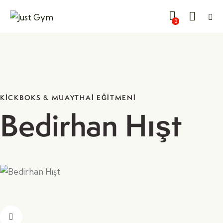
0
Kapat
KICKBOKS & MUAYTHAI EĞITMENI
Bedirhan Hışt